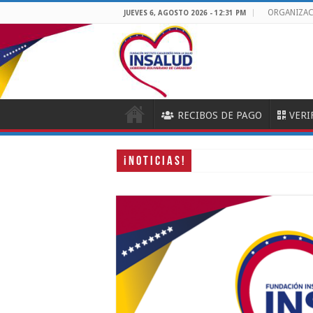
ORGANIZA
JUEVES 6, AGOSTO 2026 - 12:31 PM
RECIBOS DE PAGO
VERI
¡ N O T I C I A S !