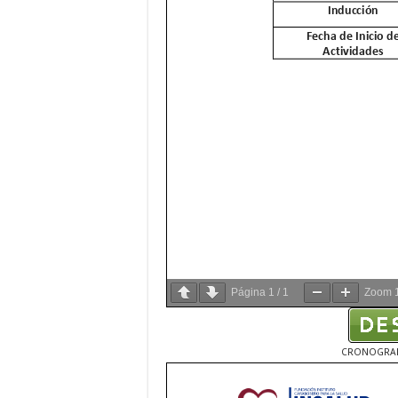
Página
1
/
1
Zoom
CRONOGRAMA