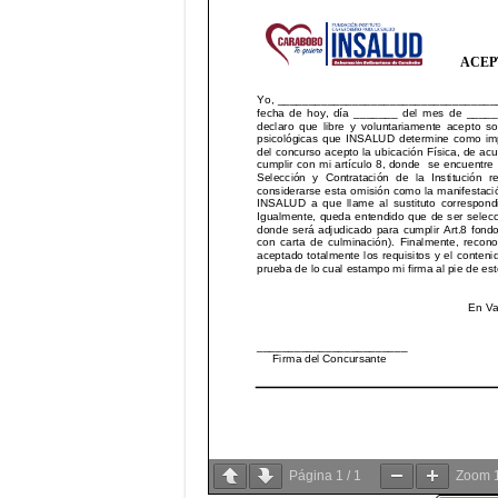
Página
1
/
1
Zoom