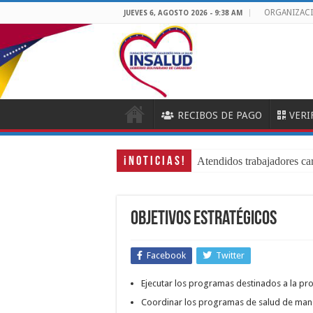
ORGANIZAC
JUEVES 6, AGOSTO 2026 - 9:38 AM
RECIBOS DE PAGO
VERI
¡ N O T I C I A S !
Atendidos trabajadores ca
Objetivos Estratégicos
Facebook
Twitter
Ejecutar los programas destinados a la pr
Coordinar los programas de salud de manera 