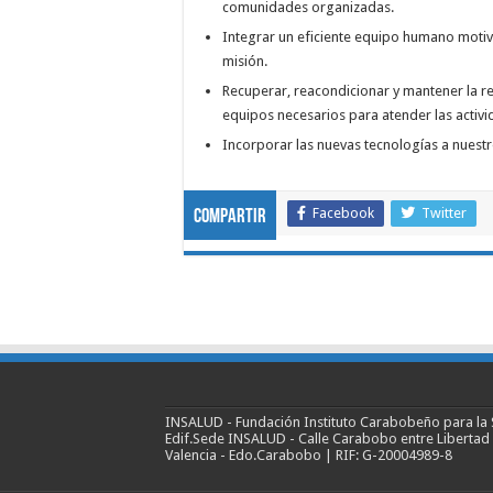
comunidades organizadas.
Integrar un eficiente equipo humano motiv
misión.
Recuperar, reacondicionar y mantener la re
equipos necesarios para atender las activi
Incorporar las nuevas tecnologías a nuestr
Facebook
Twitter
Compartir
INSALUD - Fundación Instituto Carabobeño para la 
Edif.Sede INSALUD - Calle Carabobo entre Libertad
Valencia - Edo.Carabobo | RIF: G-20004989-8