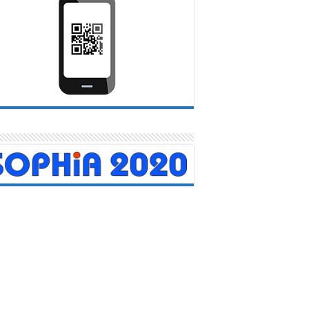
didos trabajadores carabobeños en
una jornada de salud integral
20 abril, 2026
do en el Día Mundial de la Salud, este martes realizamos una
jornada de atención integral en las instalaciones del...
Leer mas
TRO DE
Servicio Autóno
N COVID-19
Contraloría Sanit