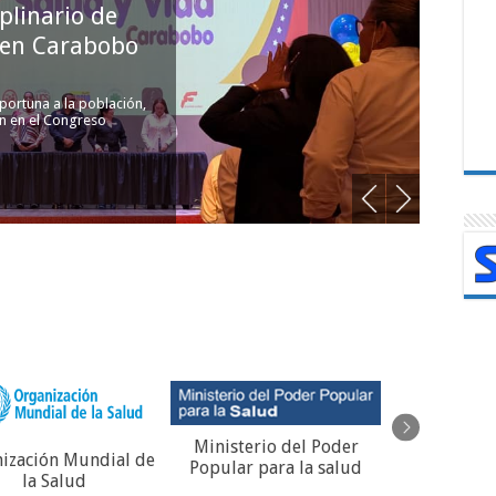
plinario de
Aten
 en Carabobo
portuna a la población,
n en el Congreso
Enmarca
Ministerio del Poder
REGIS
ización Mundial de
Popular para la salud
VACUNACIO
la Salud