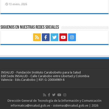
13 enero, 2026
SIGUENOS EN NUESTRAS REDES SOCIALES
INSALUD - Fundación Instituto Carabobeño para la Salud
Edif.Sede INSALUD - Calle Carabobo entre Libertad y Colombia
Valencia - Edo.Carabobo | RIF: G-20004989-8
Dirección General de Tecnología de la Información y Comunicación
informatica@insalud.gob.ve - sistemas@insalud.gob.ve | 2026