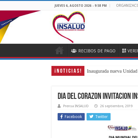
ORGANIZAC
JUEVES 6, AGOSTO 2026 - 9:58 PM
RECIBOS DE PAGO
VERI
¡ N O T I C I A S !
Inaugurada nueva Unida
Dia del Corazon Invitacion I
Prensa INSALUD
26 septiembre, 2019
Facebook
Twitter