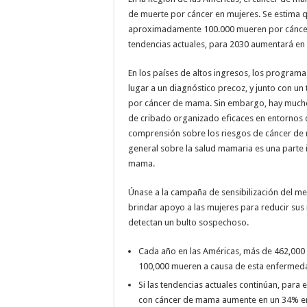
de muerte por cáncer en mujeres. Se estima 
aproximadamente 100.000 mueren por cáncer 
tendencias actuales, para 2030 aumentará en 
En los países de altos ingresos, los progra
lugar a un diagnóstico precoz, y junto con un 
por cáncer de mama. Sin embargo, hay mucho
de cribado organizado eficaces en entornos de 
comprensión sobre los riesgos de cáncer de m
general sobre la salud mamaria es una parte 
mama.
Únase a la campaña de sensibilización del me
brindar apoyo a las mujeres para reducir sus r
detectan un bulto sospechoso.
Cada año en las Américas, más de 462,000
100,000 mueren a causa de esta enfermed
Si las tendencias actuales continúan, para
con cáncer de mama aumente en un 34% en