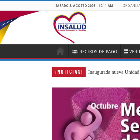
ORGANIZ
SÁBADO 8, AGOSTO 2026 - 10:11 AM
RECIBOS DE PAGO
VERI
¡ N O T I C I A S !
Inaugurada nueva Unidad