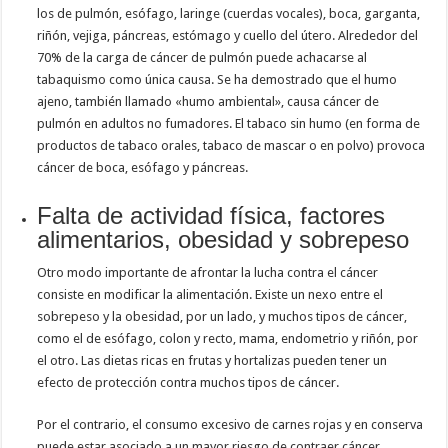
los de pulmón, esófago, laringe (cuerdas vocales), boca, garganta,
riñón, vejiga, páncreas, estómago y cuello del útero. Alrededor del
70% de la carga de cáncer de pulmón puede achacarse al
tabaquismo como única causa. Se ha demostrado que el humo
ajeno, también llamado «humo ambiental», causa cáncer de
pulmón en adultos no fumadores. El tabaco sin humo (en forma de
productos de tabaco orales, tabaco de mascar o en polvo) provoca
cáncer de boca, esófago y páncreas.
Falta de actividad física, factores
alimentarios, obesidad y sobrepeso
Otro modo importante de afrontar la lucha contra el cáncer
consiste en modificar la alimentación. Existe un nexo entre el
sobrepeso y la obesidad, por un lado, y muchos tipos de cáncer,
como el de esófago, colon y recto, mama, endometrio y riñón, por
el otro. Las dietas ricas en frutas y hortalizas pueden tener un
efecto de protección contra muchos tipos de cáncer.
Por el contrario, el consumo excesivo de carnes rojas y en conserva
puede estar asociado a un mayor riesgo de contraer cáncer