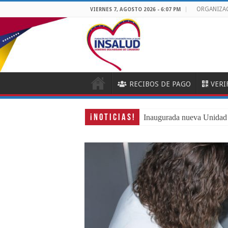
ORGANIZA
VIERNES 7, AGOSTO 2026 - 6:07 PM
RECIBOS DE PAGO
VERI
¡ N O T I C I A S !
Inaugurada nueva Unidad