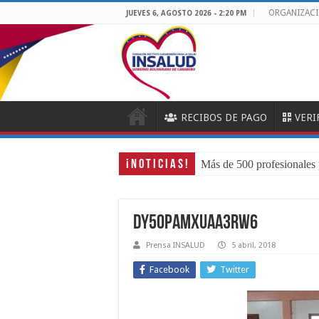
ORGANIZAC
JUEVES 6, AGOSTO 2026 - 2:20 PM
RECIBOS DE PAGO
VERI
¡ N O T I C I A S !
Más de 500 profesionales 
DY50PaMXUAA3RW6
Prensa INSALUD
5 abril, 2018
Facebook
Twitter