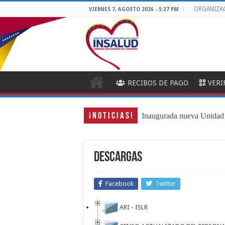
ORGANIZA
VIERNES 7, AGOSTO 2026 - 5:27 PM
RECIBOS DE PAGO
VERI
¡ N O T I C I A S !
Inaugurada nueva Unidad
Descargas
Facebook
Twitter
ARI - ISLR