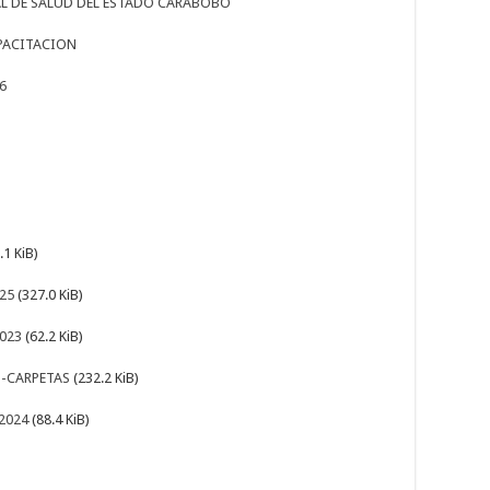
L DE SALUD DEL ESTADO CARABOBO
PACITACION
6
.1 KiB)
25
(327.0 KiB)
023
(62.2 KiB)
-CARPETAS
(232.2 KiB)
2024
(88.4 KiB)