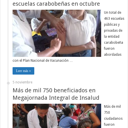
escuelas carabobeñas en octubre
Un total de
463 escuelas
públicas y
privadas de
la entidad
carabobeña
fueron
abordadas
con el Plan Nacional de Vacunación …
Leer más »
5 noviembre
Más de mil 750 beneficiados en
Megajornada Integral de Insalud
Más de mil
750
ciudadanos
fueron