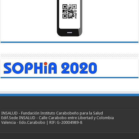
INSALUD - Fundación Instituto Carabobeño para la Salud
Edif.Sede INSALUD - Calle Carabobo entre Libertad y Colombia
Valencia - Edo.Carabobo | RIF: G-20004989-8