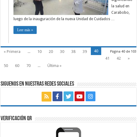
la salud en
Carabobo,
luego de la inauguración de la nueva Unidad de Cuidados …
Leer más »
40
« Primera
...
10
20
30
38
39
Página 40 de 103
41
42
»
50
60
70
...
Última »
SIGUENOS EN NUESTRAS REDES SOCIALES
VERIFICACIÓN QR