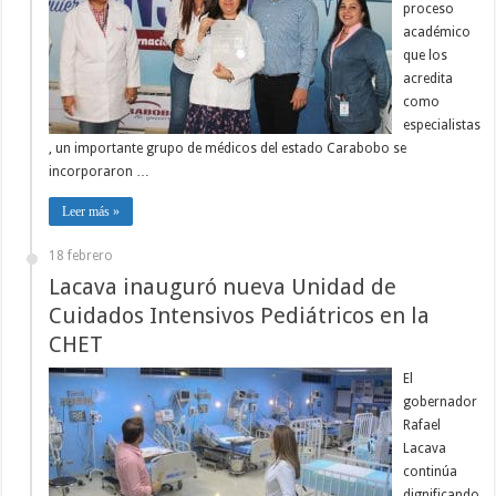
proceso
académico
que los
acredita
como
especialistas
, un importante grupo de médicos del estado Carabobo se
incorporaron …
Leer más »
18 febrero
Lacava inauguró nueva Unidad de
Cuidados Intensivos Pediátricos en la
CHET
El
gobernador
Rafael
Lacava
continúa
dignificando