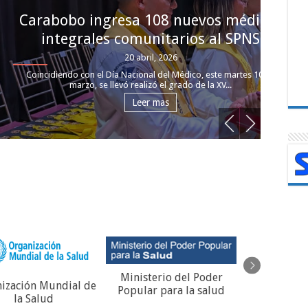
evos médicos
Ho
os al SPNS
d
co, este martes 10 de
En u
de la XV...
Valen
Ministerio del Poder
REGIS
ización Mundial de
Popular para la salud
VACUNACIO
la Salud