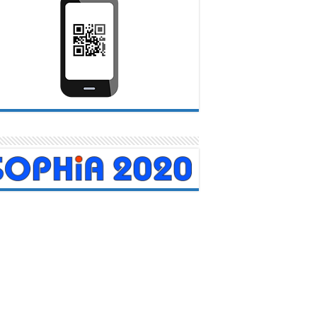
menajeados médicos carabobeños
urante acto central en Valencia
20 abril, 2026
na emotiva ceremonia celebrada en el Teatro Municipal de
cia, más de 150 médicos del Sistema Público Nacional de...
Leer mas
TRO DE
Servicio Autóno
N COVID-19
Contraloría Sanit