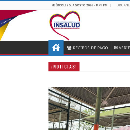
ORGANI
MIÉRCOLES 5, AGOSTO 2026 - 8:41 PM
RECIBOS DE PAGO
VERI
¡ N O T I C I A S !