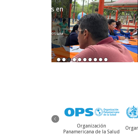
Carabobo ingresa 108 nu
integrales comunitari
20 abril, 2026
Coincidiendo con el Día Nacional del Médi
marzo, se llevó realizó el grado 
Leer mas
Organización
Organ
Servicio Autónomo de
Panamericana de la Salud
Contraloría Sanitaria