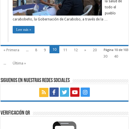
la salud de
todo el
pueblo
carabobeño, la Gobernación de Carabobo, a través de la …
Leer más »
10
« Primera
...
8
9
11
12
»
20
Página 10 de 103
30
40
...
Última »
SIGUENOS EN NUESTRAS REDES SOCIALES
VERIFICACIÓN QR