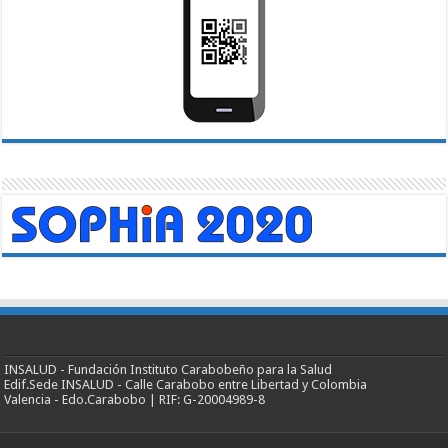
INSALUD - Fundación Instituto Carabobeño para la Salud
Edif.Sede INSALUD - Calle Carabobo entre Libertad y Colombia
Valencia - Edo.Carabobo | RIF: G-20004989-8