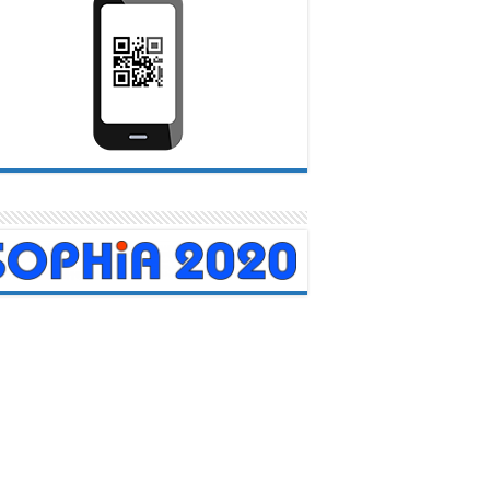
didos trabajadores carabobeños en
una jornada de salud integral
20 abril, 2026
do en el Día Mundial de la Salud, este martes realizamos una
jornada de atención integral en las instalaciones del...
Leer mas
TRO DE
Servicio Autóno
N COVID-19
Contraloría Sanit