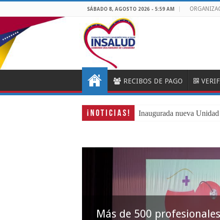
ORGANIZA
SÁBADO 8, AGOSTO 2026 - 5:59 AM
RECIBOS DE PAGO
VERI
¡ N O T I C I A S !
Más
Más de 500 profesionales