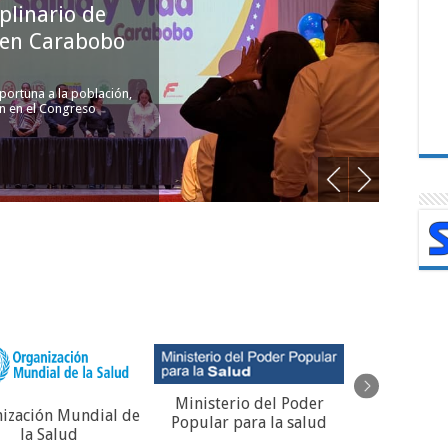
plinario de
Aten
 en Carabobo
portuna a la población,
n en el Congreso
Enmarca
Ministerio del Poder
REGIS
ización Mundial de
Popular para la salud
VACUNACIO
la Salud