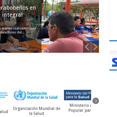
evos médicos
Ho
os al SPNS
d
co, este martes 10 de
En u
de la XV...
Valen
Ministerio del Poder
REGIS
ización Mundial de
Popular para la salud
VACUNACIO
la Salud