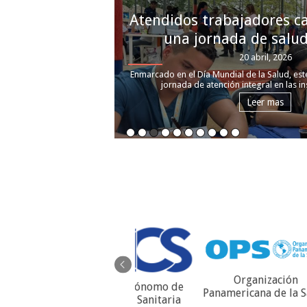
Carabobo ingresa 108 nu
integrales comunitari
20 abril, 2026
Coincidiendo con el Día Nacional del Médi
marzo, se llevó realizó el grado 
Leer mas
Organización
Organ
Servicio Autónomo de
Panamericana de la Salud
Contraloría Sanitaria