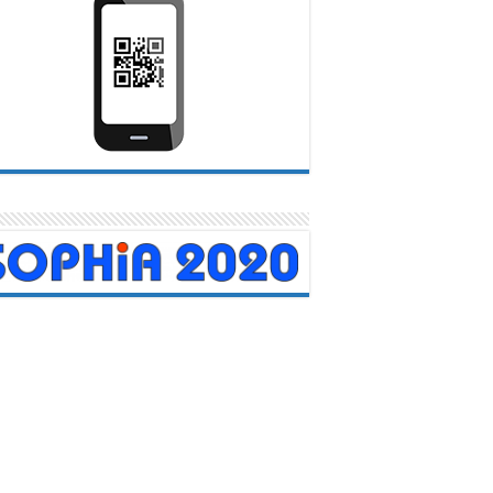
menajeados médicos carabobeños
urante acto central en Valencia
20 abril, 2026
na emotiva ceremonia celebrada en el Teatro Municipal de
cia, más de 150 médicos del Sistema Público Nacional de...
Leer mas
TRO DE
Servicio Autóno
N COVID-19
Contraloría Sanit