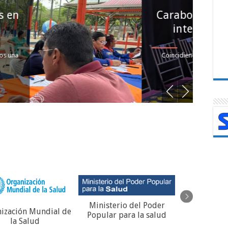
evos médicos
Ho
os al SPNS
d
co, este martes 10 de
En u
de la XV...
Valen
Ministerio del Poder
REGIS
ización Mundial de
Popular para la salud
VACUNACIO
la Salud