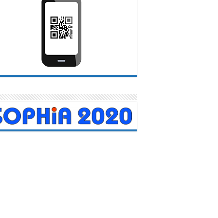
menajeados médicos carabobeños
urante acto central en Valencia
20 abril, 2026
na emotiva ceremonia celebrada en el Teatro Municipal de
cia, más de 150 médicos del Sistema Público Nacional de...
Leer mas
TRO DE
Servicio Autóno
N COVID-19
Contraloría Sanit