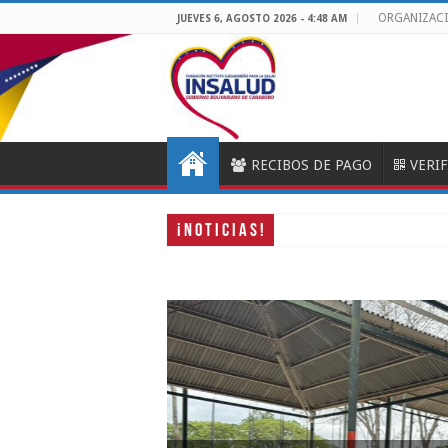
ORGANIZAC
JUEVES 6, AGOSTO 2026 - 4:48 AM
RECIBOS DE PAGO
VERI
¡ N O T I C I A S !
Carabobo ingresa