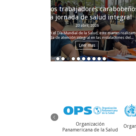
Carabobo ingresa 108 nu
integrales comunitari
20 abril, 2026
Coincidiendo con el Día Nacional del Médi
marzo, se llevó realizó el grado 
Leer mas
Organización
Organ
Servicio Autónomo de
Panamericana de la Salud
Contraloría Sanitaria